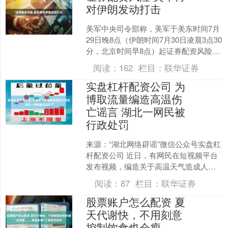
对伊朗发动打击
美军中央司令部称，美军于美东时间7月
29日晚8点（伊朗时间7月30日凌晨3点30
分，北京时间早8点）起证券配资风险，
对伊朗发动打击。美军中央司令部称证
阅读：
162
栏目：
联华证券
券配资风险....
实盘杠杆配资公司 为
博取流量编造高温伤
亡谣言 湖北一网民被
行政处罚
来源：“湖北网络辟谣”微信公众号实盘杠
杆配资公司 近日，有网民在短视频平台
发布视频，编造关于高温天气造成人员
伤亡的虚假信息，引发群众的关注和恐
阅读：
87
栏目：
联华证券
慌。 7月15日，....
股票账户怎么配资 夏
天代谢快，不用刻意
控制饮食也会瘦……