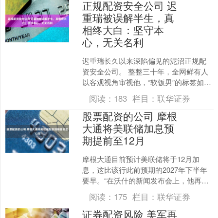
正规配资安全公司 迟
重瑞被误解半生，真
相终大白：坚守本
心，无关名利
迟重瑞长久以来深陷偏见的泥沼正规配
资安全公司。 整整三十年，全网鲜有人
以客观视角审视他，“软饭男”的标签如影
随形，众人皆对他口诛笔伐。 大众普遍
阅读：
183
栏目：
联华证券
觉得，他当年毅然....
股票配资的公司 摩根
大通将美联储加息预
期提前至12月
摩根大通目前预计美联储将于12月加
息，这比该行此前预期的2027年下半年
要早。“在沃什的新闻发布会上，他再次
未能明确说明，他打算如何实现自己所
阅读：
175
栏目：
联华证券
强硬宣称的抗通胀决....
证券配资风险 美军再