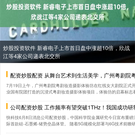
炒股投资软件 新睿电子上市首日盘中涨超10倍，欣战
江等4家公司递表北交所
配资炒股配资 从舞台艺术到生活美学，广州粤剧院粤剧妆造
7月19日上午，广州粤剧院粤剧妆造摄影体验坊在红线女大剧院正式
业国有院团打造的沉浸式粤剧妆造摄影体验项目，体验坊的启幕标志着粤
公司配资炒股 工作频率有望突破1THz！我国成功研制国际首款硅-
快科技6月8日消息公司配资炒股，中国科学院金属研究今日宣布重磅
际首款硅-石墨烯-锗势垒晶体管。 随着5G规模化部署与6G技术前瞻研发