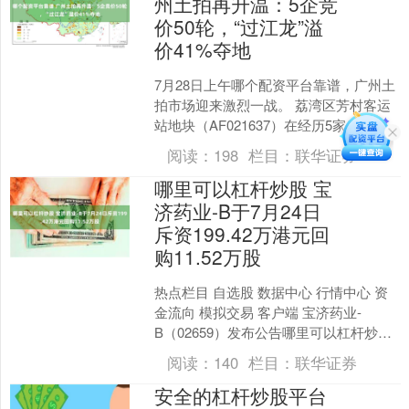
州土拍再升温：5企竞
价50轮，“过江龙”溢
价41%夺地
7月28日上午哪个配资平台靠谱，广州土
拍市场迎来激烈一战。 荔湾区芳村客运
站地块（AF021637）在经历5家房企长
达50轮的竞价后，最终由绿城集团以总
阅读：
198
栏目：
联华证券
价16.....
哪里可以杠杆炒股 宝
济药业-B于7月24日
斥资199.42万港元回
购11.52万股
热点栏目 自选股 数据中心 行情中心 资
金流向 模拟交易 客户端 宝济药业-
B（02659）发布公告哪里可以杠杆炒
股，于2026年7月24日，该公司斥资
阅读：
140
栏目：
联华证券
199.....
安全的杠杆炒股平台