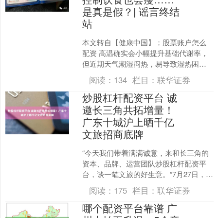
是真是假？| 谣言终结
站
本文转自【健康中国】；股票账户怎么
配资 高温确实会小幅提升基础代谢率，
但近期天气潮湿闷热，易导致湿热困
脾，多数人食欲差，如果只吃流食或水
阅读：
134
栏目：
联华证券
果，会造成肌肉流失，基础....
炒股杠杆配资平台 诚
邀长三角共拓增量！
广东十城沪上晒千亿
文旅招商底牌
“今天我们带着满满诚意，来和长三角的
资本、品牌、运营团队炒股杠杆配资平
台，谈一笔文旅的好生意。”7月27日，佛
山市文化广电旅游体育局党组成员、副
阅读：
175
栏目：
联华证券
局长黄宝坚在上海....
哪个配资平台靠谱 广