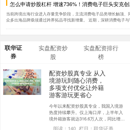
怎么申请炒股杠杆 增速736%！消费电子巨头安克
当前跨境出海行业进入存量竞争阶段，主流消费电子品类增长触顶、
众多出海品牌亟须通过跨界拓品寻找新增量。 近期，深耕消费电子与智能
联华证
实盘配资炒
实盘配资排行
券
股
榜
配资炒股真专业 从入
境游玩到随心消费，
多项支付优化让外籍
游客游玩更省心
今年以来配资炒股真专业，我国入境游
热度持续攀升。仅上海口岸，上半年入
境外籍旅客就达316.6万人次，同比增长
了22%。为适配外籍人士在华支付需求，
阅读：
140
栏目：
联华证券