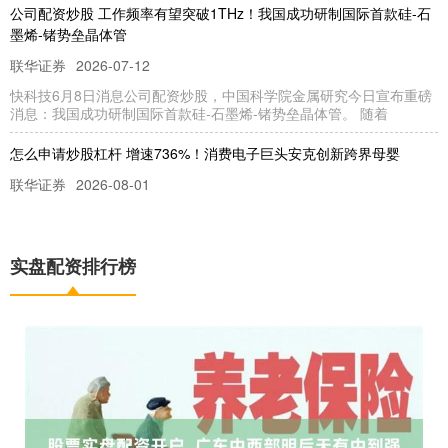
公司配资炒股 工作频率有望突破1THz！我国成功研制国际首款硅-石
墨烯-锗势垒晶体管
联华证券
2026-07-12
快科技6月8日消息公司配资炒股，中国科学院金属研究今日宣布重磅
消息：我国成功研制国际首款硅-石墨烯-锗势垒晶体管。 随着
怎么申请炒股杠杆 增速736%！消费电子巨头安克创新跨界母婴
联华证券
2026-08-01
当前跨境出海行业进入存量竞争阶段，主流消费电子品类增长触顶、
同质化低价内卷加剧，众多出海品牌亟须通过跨界拓品寻找新增量。
实盘配资排行榜
网上交易股票平台 康宁(GLW.US)盘初走高！与亚马逊(AMZN.US)达
成数十亿美元协议推动美国光纤制造
实盘配资排行榜
2026-07-12
网上交易股票平台 智通财经APP获悉，周一，亚马逊(AMZN.US)宣布
与玻璃和光纤技术制造商康宁(GLW.US)达成了