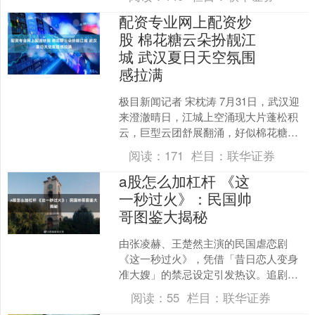
我国持续优化配....
配资专业网上配资炒
股 棉花糖云朵扮靓江
城 武汉夏日天空氛围
感拉满
极目新闻记者 宋枕涛 7月31日，武汉迎
来澄澈晴日，江城上空涌现大片蓬松积
云，巨型云团舒展翻涌，好似棉花糖铺
满蓝天。记者航拍长江沿线，黄鹤楼、
阅读：
171
栏目：
联华证券
长江大桥与层层白云....
a股怎么加杠杆 《这
一秒过火》：民国帅
哥图鉴大揭秘
由张凌赫、王楚然主演的民国虐恋剧
《这一秒过火》，凭借「昔日恋人变身
准大嫂」的禁忌设定引发热议。追剧途
中，不少观众惊喜发现，这部剧堪称隐
阅读：
55
栏目：
联华证券
藏的「民国帅哥图鉴」。除张....